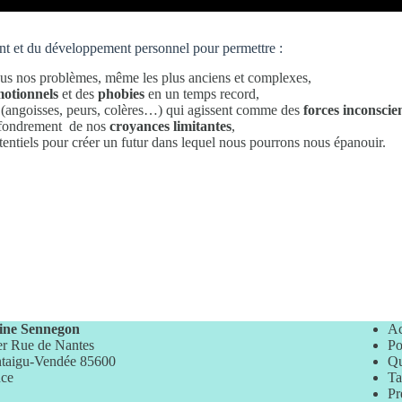
 et du développement personnel pour permettre :
 tous nos problèmes, même les plus anciens et complexes,
motionnels
et des
phobies
en un temps record,
ns (angoisses, peurs, colères…) qui agissent comme des
forces inconscie
effondrement de nos
croyances limitantes
,
potentiels pour créer un futur dans lequel nous pourrons nous épanouir.
ine Sennegon
Ac
er Rue de Nantes
Po
taigu-Vendée 85600
Qu
nce
Ta
Pr