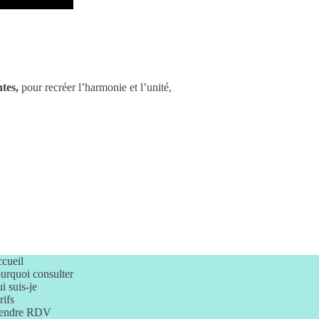
ntes,
pour recréer l’harmonie et l’unité,
cueil
urquoi consulter
i suis-je
rifs
endre RDV